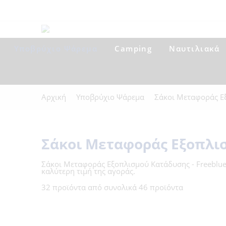
Αρχική
Κυζίκου 4 (Παπάφη) - Θεσσαλονίκη
+3
Υποβρύχιο Ψάρεμα
Camping
Ναυτιλιακά
Αρχική
Υποβρύχιο Ψάρεμα
Σάκοι Μεταφοράς Ε
Σάκοι Μεταφοράς Εξοπλι
Σάκοι Μεταφοράς Εξοπλισμού Κατάδυσης - Freeblue
καλύτερη τιμή της αγοράς.
32 προϊόντα από συνολικά 46 προϊόντα