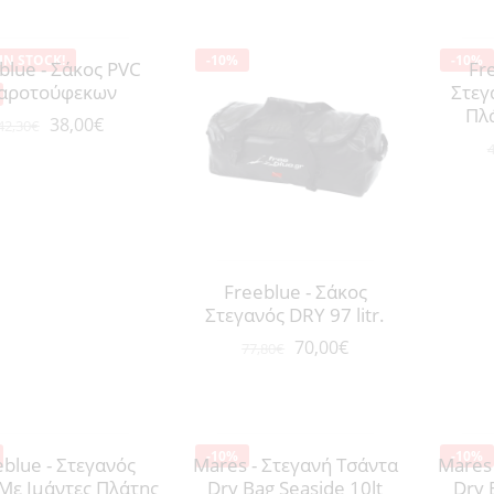
IN STOCK!
-10%
-10%
blue - Σάκος PVC
Fr
αροτούφεκων
Στεγ
Πλά
38,00
€
42,30
€
4
Freeblue - Σάκος
Στεγανός DRY 97 litr.
70,00
€
77,80
€
-10%
-10%
eblue - Στεγανός
Mares - Στεγανή Τσάντα
Mares 
Με Ιμάντες Πλάτης
Dry Bag Seaside 10lt
Dry 