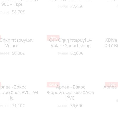
90L – Γκρι
22,45
€
24,95
€
2
58,70
€
65,20
€
-16%
 Θήκη πτερυγίων
C4 - Θήκη πτερυγίων
XDive
Volare
Volare Spearfishing
DRY BO
Μαύρο
50,00
€
62,00
€
60,00
€
74,00
€
Κόκκινο
SALE
-10%
pnea - Σάκος
Apnea - Σάκος
Apnea 
σμού Xaos PVC - 94
Ψαροντούφεκων XAOS
lt.
PVC
2
71,10
€
39,60
€
79,00
€
44,00
€