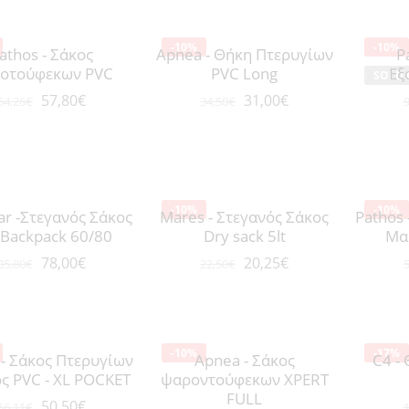
-10%
-10%
athos - Σάκος
Apnea - Θήκη Πτερυγίων
P
οτούφεκων PVC
PVC Long
Εξ
SOLD 
57,80
€
31,00
€
64,26
€
34,50
€
9
-10%
-10%
ar -Στεγανός Σάκος
Mares - Στεγανός Σάκος
Pathos
 Backpack 60/80
Dry sack 5lt
Μα
78,00
€
20,25
€
85,80
€
22,50
€
5
-10%
-17%
 - Σάκος Πτερυγίων
Apnea - Σάκος
C4 -
ς PVC - XL POCKET
ψαροντούφεκων XPERT
FULL
50,50
€
56,11
€
1