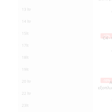
13 ltr
14 ltr
15lt
-17%
C4 -
17lt
18lt
19lt
-10%
20 ltr
A
εξοπλι
22 ltr
23lt