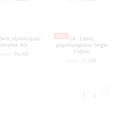
-21%
Σάκος εξοπλισμού
C4 - Σάκος
Extreme 90L
ψαροτούφεκου Single
150cm
94,00
€
04,00
€
27,00
€
34,00
€
1
2