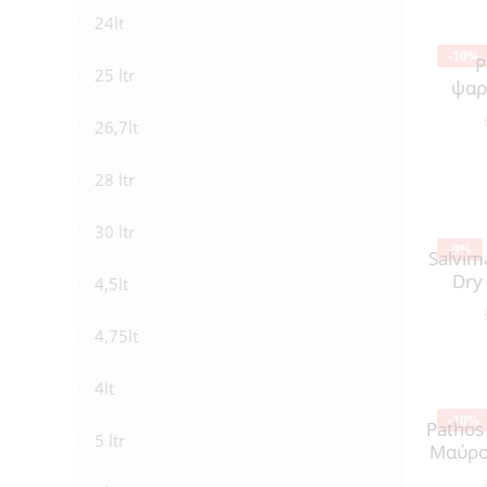
24lt
-10%
P
25 ltr
ψαρ
26,7lt
28 ltr
30 ltr
-9%
Salvim
Dry
4,5lt
4,75lt
4lt
-10%
Pathos
5 ltr
Μαύρο