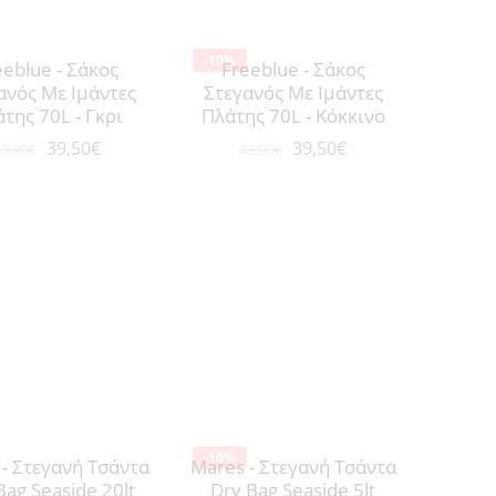
-10%
eeblue - Σάκος
Freeblue - Σάκος
ανός Με Ιμάντες
Στεγανός Με Ιμάντες
της 70L - Γκρι
Πλάτης 70L - Κόκκινο
39,50
€
39,50
€
3,90
€
43,90
€
-10%
- Στεγανή Τσάντα
Mares - Στεγανή Τσάντα
Bag Seaside 20lt
Dry Bag Seaside 5lt