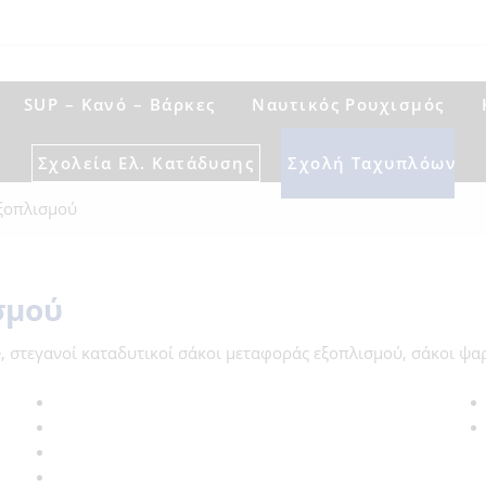
0 2310 912488
SUP – Κανό – Βάρκες
Ναυτικός Ρουχισμός
Σχολεία Ελ. Κατάδυσης
Σχολή Ταχυπλόων
ξοπλισμού
σμού
, στεγανοί καταδυτικοί σάκοι μεταφοράς εξοπλισμού, σάκοι ψα