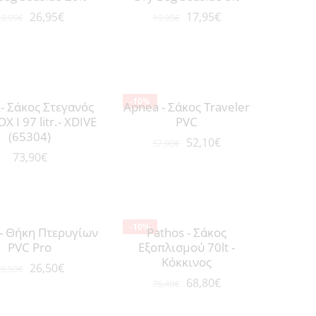
26,95
€
17,95
€
9,95
€
19,95
€
-10%
 - Σάκος Στεγανός
Apnea - Σάκος Traveler
X I 97 litr.- XDIVE
PVC
(65304)
52,10
€
57,90
€
73,90
€
-10%
- Θήκη Πτερυγίων
Pathos - Σάκος
PVC Pro
Εξοπλισμού 70lt -
Κόκκινος
26,50
€
9,50
€
68,80
€
76,48
€