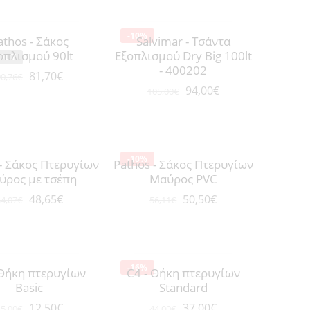
-10%
athos - Σάκος
Salvimar - Τσάντα
οπλισμού 90lt
Εξοπλισμού Dry Big 100lt
OUT
- 400202
81,70
€
0,76
€
94,00
€
105,00
€
-10%
 - Σάκος Πτερυγίων
Pathos - Σάκος Πτερυγίων
ύρος με τσέπη
Μαύρος PVC
48,65
€
50,50
€
4,07
€
56,11
€
-16%
 Θήκη πτερυγίων
C4 - Θήκη πτερυγίων
Basic
Standard
12,50
€
37,00
€
5,00
€
44,00
€