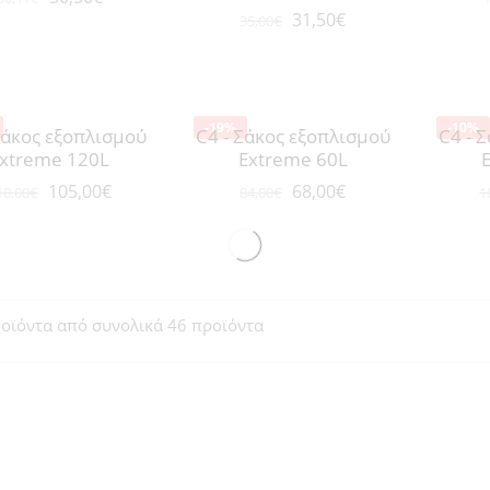
31,50
€
35,00
€
-19%
-10%
Σάκος εξοπλισμού
C4 - Σάκος εξοπλισμού
C4 - 
xtreme 120L
Extreme 60L
105,00
€
68,00
€
18,00
€
84,00
€
1
οϊόντα από συνολικά 46 προϊόντα