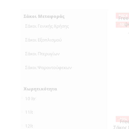
Σάκοι Μεταφοράς
BACK 
Free
ψ
-10%
Σάκοι Γενικής Χρήσης
Σάκοι Εξοπλισμού
Σάκοι Πτερυγίων
Σάκοι Ψαροντούφεκων
Χωρητικότητα
10 ltr
11lt
-10%
Fre
12lt
Σάκος 