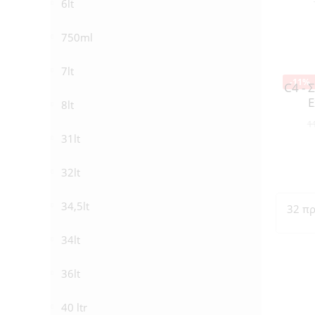
6lt
750ml
7lt
-11%
C4 - 
E
8lt
1
31lt
32lt
34,5lt
32 πρ
34lt
36lt
40 ltr